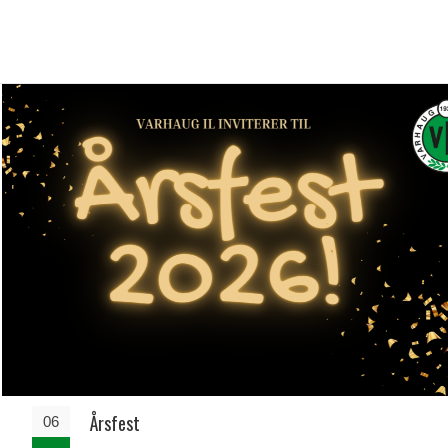
Årsfest
06