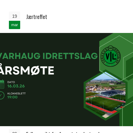
Jærtreffet
19
mar