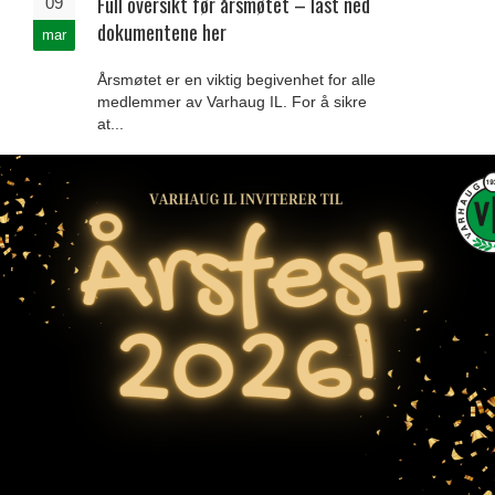
Full oversikt før årsmøtet – last ned
09
dokumentene her
mar
Årsmøtet er en viktig begivenhet for alle
medlemmer av Varhaug IL. For å sikre
at...