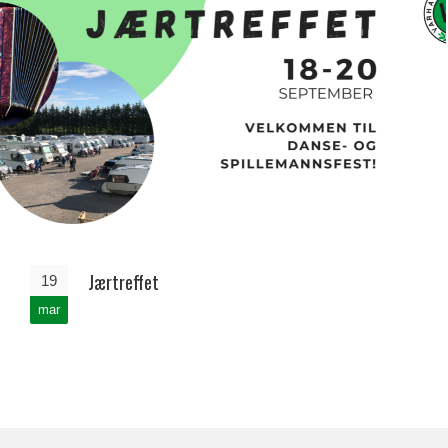
Jærtreffet
19
mar