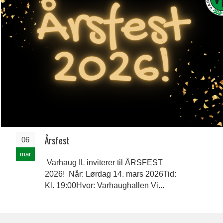
Årsfest
06
mar
Varhaug IL inviterer til ÅRSFEST
2026! Når: Lørdag 14. mars 2026Tid:
Kl. 19:00Hvor: Varhaughallen Vi...