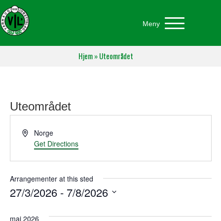
Meny
Hjem
»
Uteområdet
Uteområdet
A
Norge
d
Get Directions
d
r
e
Arrangementer at this sted
s
27/3/2026
 - 
7/8/2026
s
V
e
mai 2026