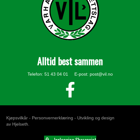
Alltid best sammen
Telefon: 51 43 04 01 E-post:
post@vil.no
Kjøpsvilkår -
Personvernerklæring
- Utvikling og design
av
Hjelseth
.
Innlogging Sharepoint