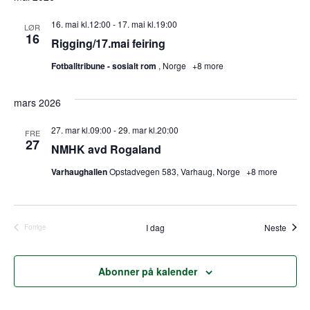
l
g
16. mai kl.12:00
-
17. mai kl.19:00
LØR
d
16
Rigging/17.mai feiring
a
t
Fotballtribune - sosialt rom
, Norge
+8 more
o
.
mars 2026
27. mar kl.09:00
-
29. mar kl.20:00
FRE
27
NMHK avd Rogaland
Varhaughallen
Opstadvegen 583, Varhaug, Norge
+8 more
Arran
I dag
Neste
Forrige
Arrangementer
Abonner på kalender