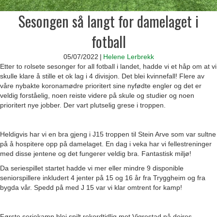
Sesongen så langt for damelaget i
fotball
05/07/2022
|
Helene Lerbrekk
Etter to rolsete sesonger for all fotball i landet, hadde vi et håp om at vi
skulle klare å stille et ok lag i 4 divisjon. Det blei kvinnefall! Flere av
våre nybakte koronamødre prioritert sine nyfødte engler og det er
veldig forståelig, noen reiste videre på skule og studier og noen
prioritert nye jobber. Der vart plutselig grese i troppen.
Heldigvis har vi en bra gjeng i J15 troppen til Stein Arve som var sultne
på å hospitere opp på damelaget. En dag i veka har vi fellestreninger
med disse jentene og det fungerer veldig bra. Fantastisk miljø!
Da seriespillet startet hadde vi mer eller mindre 9 disponible
seniorspillere inkludert 4 jenter på 15 og 16 år fra Tryggheim og fra
bygda vår. Spedd på med J 15 var vi klar omtrent for kamp!
Første seriekamp blei spilt rekordtidlig mot Vigrestad på deires