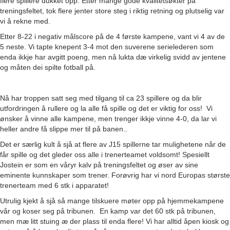
flere spillere dukket opp. Etter mange gode kvalitetsøkter på
treningsfeltet, tok flere jenter store steg i riktig retning og plutselig var
vi å rekne med.
Etter 8-22 i negativ målscore på de 4 første kampene, vant vi 4 av de
5 neste. Vi tapte knepent 3-4 mot den suverene serielederen som
enda ikkje har avgitt poeng, men nå lukta dæ virkelig svidd av jentene
og måten dei spilte fotball på.
Nå har troppen satt seg med tilgang til ca 23 spillere og da blir
utfordringen å rullere og la alle få spille og det er viktig for oss! Vi
ønsker å vinne alle kampene, men trenger ikkje vinne 4-0, da lar vi
heller andre få slippe mer til på banen..
Det er særlig kult å sjå at flere av J15 spillerne tar mulighetene når de
får spille og det gleder oss alle i trenerteamet voldsomt! Spesiellt
Jostein er som en våryr kalv på treningsfeltet og øser av sine
eminente kunnskaper som trener. Forøvrig har vi nord Europas største
trenerteam med 6 stk i apparatet!
Utrulig kjekt å sjå så mange tilskuere møter opp på hjemmekampene
vår og koser seg på tribunen. En kamp var det 60 stk på tribunen,
men mæ litt stuing æ der plass til enda flere! Vi har alltid åpen kiosk og