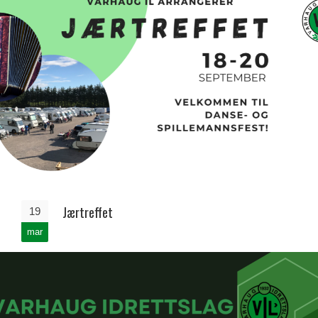
Jærtreffet
19
mar