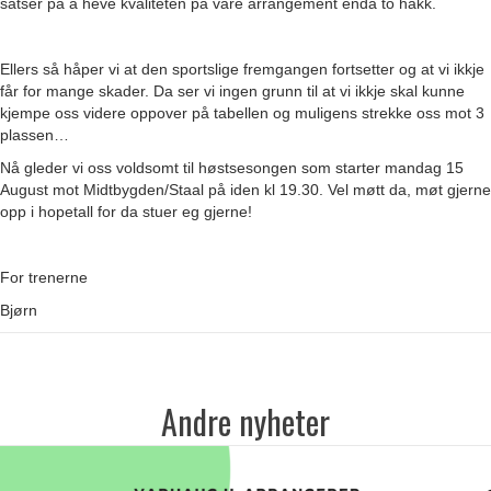
satser på å heve kvaliteten på våre arrangement enda to hakk.
Ellers så håper vi at den sportslige fremgangen fortsetter og at vi ikkje
får for mange skader. Da ser vi ingen grunn til at vi ikkje skal kunne
kjempe oss videre oppover på tabellen og muligens strekke oss mot 3
plassen…
Nå gleder vi oss voldsomt til høstsesongen som starter mandag 15
August mot Midtbygden/Staal på iden kl 19.30. Vel møtt da, møt gjerne
opp i hopetall for da stuer eg gjerne!
For trenerne
Bjørn
Andre nyheter