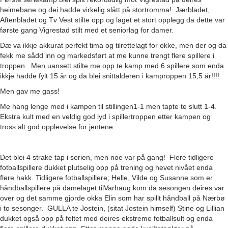
heimebane og dei hadde virkelig slått på stortromma! Jærbladet,
Aftenbladet og Tv Vest stilte opp og laget et stort opplegg da dette var
første gang Vigrestad stilt med et seniorlag for damer.
Dæ va ikkje akkurat perfekt tima og tilrettelagt for okke, men der og da
fekk me sådd inn og markedsført at me kunne trengt flere spillere i
troppen. Men uansett stilte me opp te kamp med 6 spillere som enda
ikkje hadde fylt 15 år og da blei snittalderen i kamproppen 15,5 år!!!!
Men gav me gass!
Me hang lenge med i kampen til stillingen1-1 men tapte te slutt 1-4.
Ekstra kult med en veldig god lyd i spillertroppen etter kampen og
tross alt god opplevelse for jentene.
Det blei 4 strake tap i serien, men noe var på gang! Flere tidligere
fotballspillere dukket plutselig opp på trening og hevet nivået enda
flere hakk. Tidligere fotballspillere; Helle, Vilde og Susanne som er
håndballspillere på damelaget tilVarhaug kom da sesongen deires var
over og det samme gjorde okka Elin som har spillt håndball på Nærbø
i to sesonger. GULLA te Jostein, (sitat Jostein himself) Stine og Lillian
dukket også opp på feltet med deires ekstreme fotballsult og enda