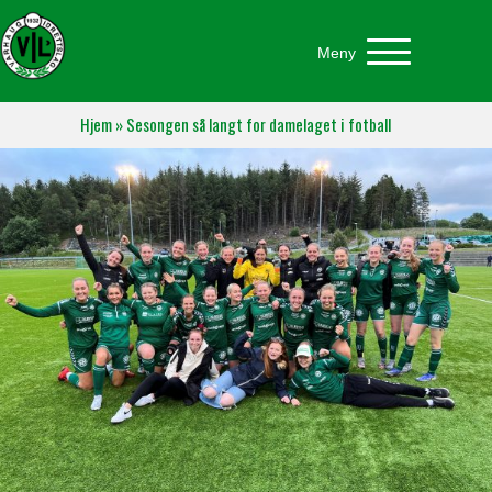
Meny
Hjem
»
Sesongen så langt for damelaget i fotball