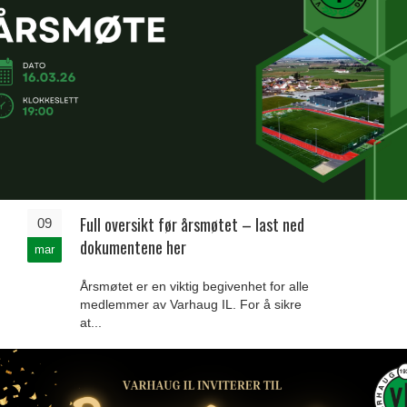
Full oversikt før årsmøtet – last ned
09
dokumentene her
mar
Årsmøtet er en viktig begivenhet for alle
medlemmer av Varhaug IL. For å sikre
at...