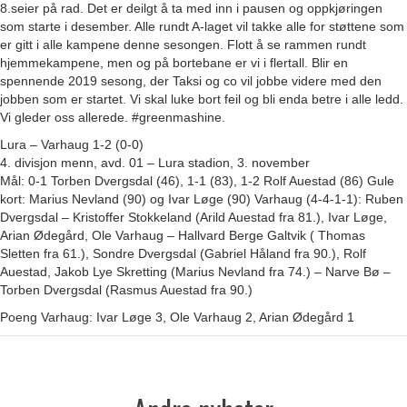
8.seier på rad. Det er deilgt å ta med inn i pausen og oppkjøringen
som starte i desember. Alle rundt A-laget vil takke alle for støttene som
er gitt i alle kampene denne sesongen. Flott å se rammen rundt
hjemmekampene, men og på bortebane er vi i flertall. Blir en
spennende 2019 sesong, der Taksi og co vil jobbe videre med den
jobben som er startet. Vi skal luke bort feil og bli enda betre i alle ledd.
Vi gleder oss allerede. #greenmashine.
Lura – Varhaug 1-2 (0-0)
4. divisjon menn, avd. 01 – Lura stadion, 3. november
Mål: 0-1 Torben Dvergsdal (46), 1-1 (83), 1-2 Rolf Auestad (86) Gule
kort: Marius Nevland (90) og Ivar Løge (90) Varhaug (4-4-1-1): Ruben
Dvergsdal – Kristoffer Stokkeland (Arild Auestad fra 81.), Ivar Løge,
Arian Ødegård, Ole Varhaug – Hallvard Berge Galtvik ( Thomas
Sletten fra 61.), Sondre Dvergsdal (Gabriel Håland fra 90.), Rolf
Auestad, Jakob Lye Skretting (Marius Nevland fra 74.) – Narve Bø –
Torben Dvergsdal (Rasmus Auestad fra 90.)
Poeng Varhaug: Ivar Løge 3, Ole Varhaug 2, Arian Ødegård 1