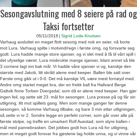
Sesongavslutning med 8 seiere på rad og
Taksi fortsetter
05/11/2018
|
Sigrid Lode-Knutsen
Varhaug avsluttet en meget flott sesong med nok en seier, nå borte
mot Lura. Varhaug spilte i motvind/regn i første omg, og forsvarte seg
godt. Lura hadde mange store sjanser, og vi slet med å få til vårt spill i
det ufyselige været. Lura misbrukte mange sjanser, blant annet så ble
3 cornere lagt inn bak mål. Vi hadde våre sjanser vi og, kanskje den
største med Jakob, litt skrått alene med keeper. Ballen ble satt over.
Første omg gikk ut i 0-0. Det må kanskje VIL være mest fornøyd med.
Andre omg startet meget bra, der en frekk ball fra Hallvard Berge
Galtvik finne Torben Dvergsdal, som då er alene med keeper. Han gjør
ingen feil, og sette sitt 23. mål for sesongen. Lura presse på og får sin
utligning, litt mot spillets gang. Men som mange ganger før denne
sesongen, så komme Varhaug tilbake, og bare 3 min etter utligningen,
så sette vi nr 2. Sondre legge en perfekt corner, som går over alle på
første stolpe, og treffe en umarkert Rolf Auestad, som styre ballen i
mål med pannebrasken. Det jobbes godt hos Lura nå for utligning,
men et meget godt forsvar fra gjestene lag holde unna, og vi vinne vår