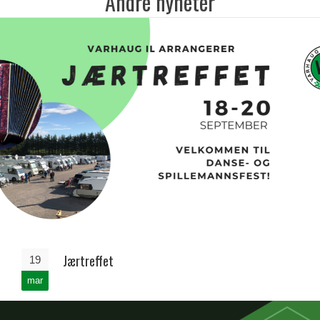
Andre nyheter
Jærtreffet
19
mar