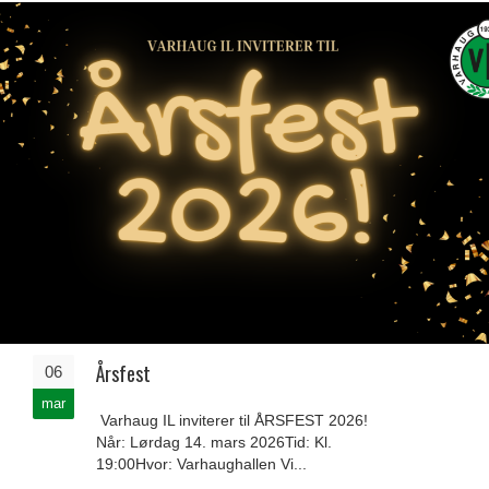
Årsfest
06
mar
Varhaug IL inviterer til ÅRSFEST 2026!
Når: Lørdag 14. mars 2026Tid: Kl.
19:00Hvor: Varhaughallen Vi...