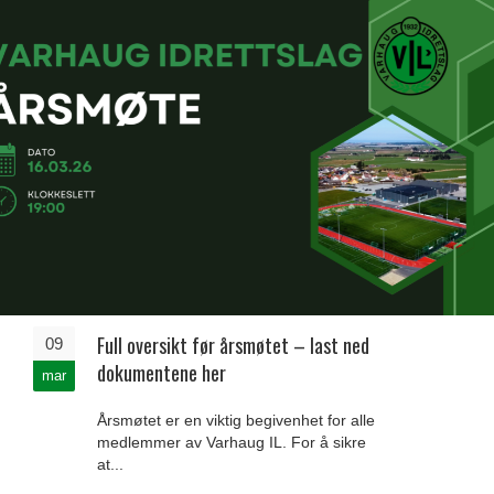
Full oversikt før årsmøtet – last ned
09
dokumentene her
mar
Årsmøtet er en viktig begivenhet for alle
medlemmer av Varhaug IL. For å sikre
at...