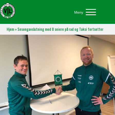
Meny
Hjem
»
Sesongavslutning med 8 seiere på rad og Taksi fortsetter