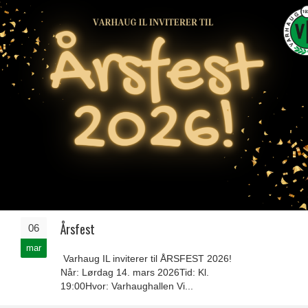
Årsfest
06
mar
Varhaug IL inviterer til ÅRSFEST 2026!
Når: Lørdag 14. mars 2026Tid: Kl.
19:00Hvor: Varhaughallen Vi...