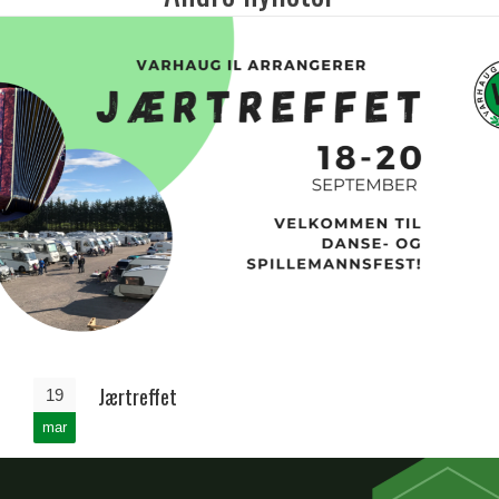
Jærtreffet
19
mar