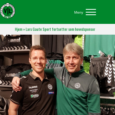
Meny
Hjem
»
Lars Gaute Sport fortsetter som hovedsponsor