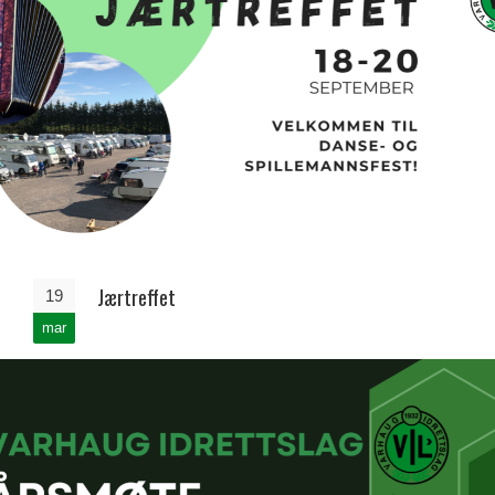
Jærtreffet
19
mar