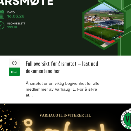
Full oversikt før årsmøtet – last ned
09
dokumentene her
mar
Årsmøtet er en viktig begivenhet for alle
medlemmer av Varhaug IL. For å sikre
at...