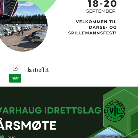
Jærtreffet
19
mar