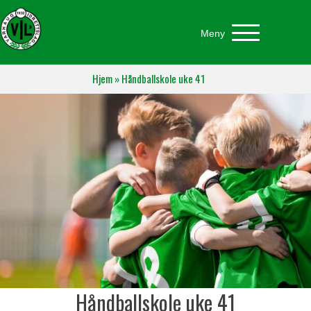
Meny
Hjem
»
Håndballskole uke 41
Håndballskole uke 41