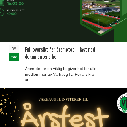
Full oversikt før årsmøtet – last ned
09
dokumentene her
mar
Årsmøtet er en viktig begivenhet for alle
medlemmer av Varhaug IL. For å sikre
at...