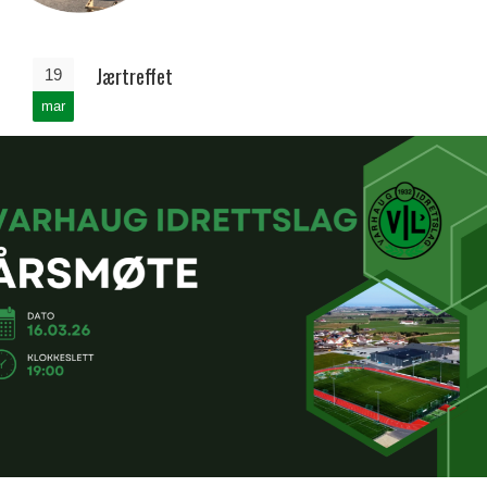
Jærtreffet
19
mar