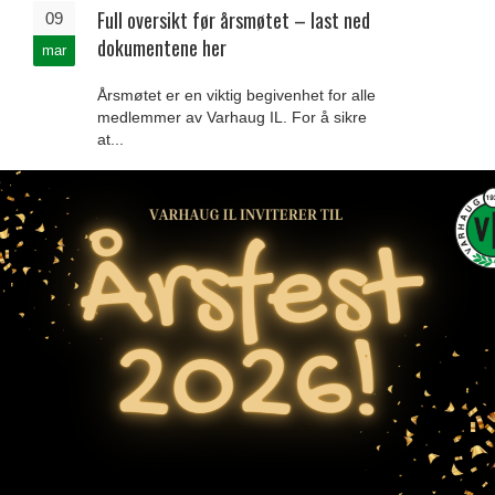
Full oversikt før årsmøtet – last ned
09
dokumentene her
mar
Årsmøtet er en viktig begivenhet for alle
medlemmer av Varhaug IL. For å sikre
at...