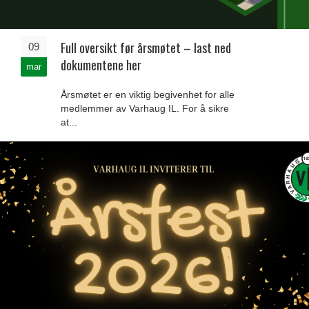
Full oversikt før årsmøtet – last ned
09
dokumentene her
mar
Årsmøtet er en viktig begivenhet for alle
medlemmer av Varhaug IL. For å sikre
at...