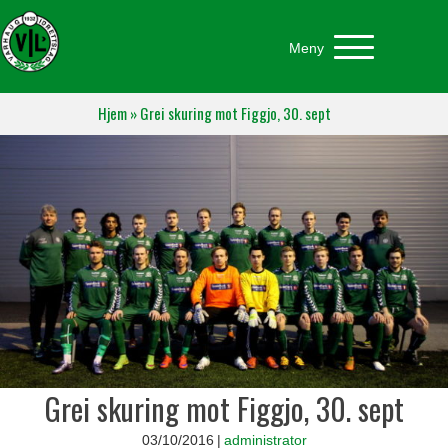
Meny
Hjem
»
Grei skuring mot Figgjo, 30. sept
Grei skuring mot Figgjo, 30. sept
03/10/2016
|
administrator