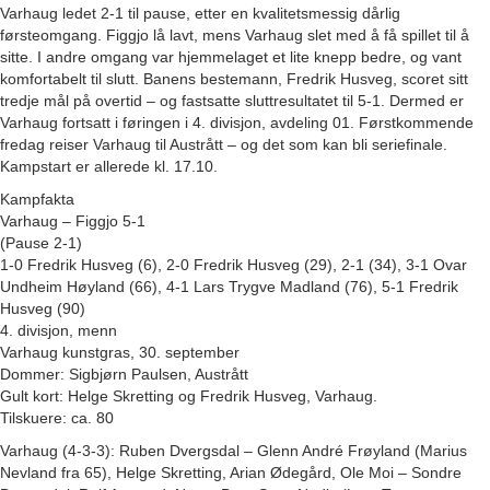
Varhaug ledet 2-1 til pause, etter en kvalitetsmessig dårlig
førsteomgang. Figgjo lå lavt, mens Varhaug slet med å få spillet til å
sitte. I andre omgang var hjemmelaget et lite knepp bedre, og vant
komfortabelt til slutt. Banens bestemann, Fredrik Husveg, scoret sitt
tredje mål på overtid – og fastsatte sluttresultatet til 5-1. Dermed er
Varhaug fortsatt i føringen i 4. divisjon, avdeling 01. Førstkommende
fredag reiser Varhaug til Austrått – og det som kan bli seriefinale.
Kampstart er allerede kl. 17.10.
Kampfakta
Varhaug – Figgjo 5-1
(Pause 2-1)
1-0 Fredrik Husveg (6), 2-0 Fredrik Husveg (29), 2-1 (34), 3-1 Ovar
Undheim Høyland (66), 4-1 Lars Trygve Madland (76), 5-1 Fredrik
Husveg (90)
4. divisjon, menn
Varhaug kunstgras, 30. september
Dommer: Sigbjørn Paulsen, Austrått
Gult kort: Helge Skretting og Fredrik Husveg, Varhaug.
Tilskuere: ca. 80
Varhaug (4-3-3): Ruben Dvergsdal – Glenn André Frøyland (Marius
Nevland fra 65), Helge Skretting, Arian Ødegård, Ole Moi – Sondre