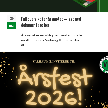
Full oversikt før årsmøtet – last ned
09
dokumentene her
mar
Årsmøtet er en viktig begivenhet for alle
medlemmer av Varhaug IL. For å sikre
at...