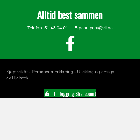
Alltid best sammen
Telefon: 51 43 04 01 E-post:
post@vil.no
Kjøpsvilkår -
Personvernerklæring
- Utvikling og design
av
Hjelseth
.
Innlogging Sharepoint