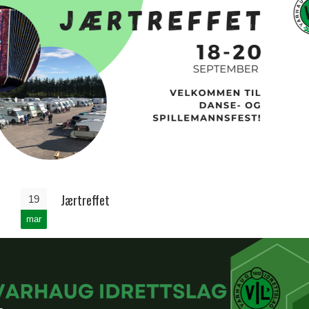
Jærtreffet
19
mar