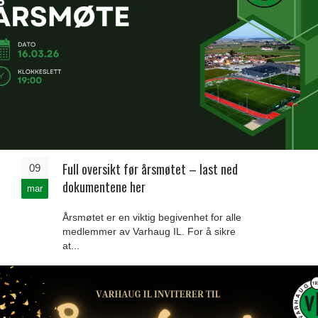
Full oversikt før årsmøtet – last ned
09
dokumentene her
mar
Årsmøtet er en viktig begivenhet for alle
medlemmer av Varhaug IL. For å sikre
at...