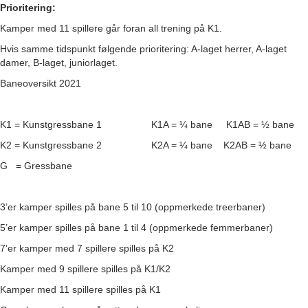
Prioritering:
Kamper med 11 spillere går foran all trening på K1.
Hvis samme tidspunkt følgende prioritering: A-laget herrer, A-laget
damer, B-laget, juniorlaget.
Baneoversikt 2021
K1 = Kunstgressbane 1 K1A = ¼ bane K1AB = ½ bane
K2 = Kunstgressbane 2 K2A = ¼ bane K2AB = ½ bane
G = Gressbane
3’er kamper spilles på bane 5 til 10 (oppmerkede treerbaner)
5’er kamper spilles på bane 1 til 4 (oppmerkede femmerbaner)
7’er kamper med 7 spillere spilles på K2
Kamper med 9 spillere spilles på K1/K2
Kamper med 11 spillere spilles på K1