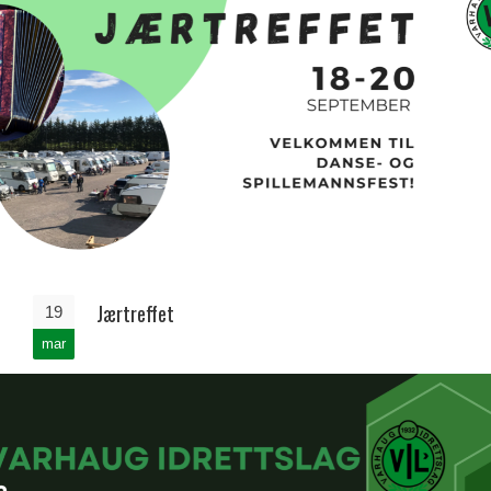
Jærtreffet
19
mar