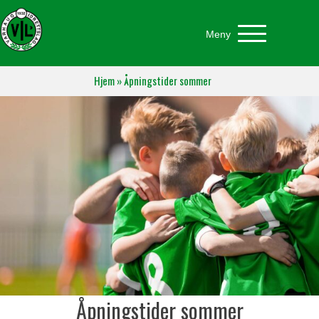
Meny
Hjem
»
Åpningstider sommer
Åpningstider sommer