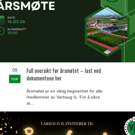
Full oversikt før årsmøtet – last ned
09
dokumentene her
mar
Årsmøtet er en viktig begivenhet for alle
medlemmer av Varhaug IL. For å sikre
at...