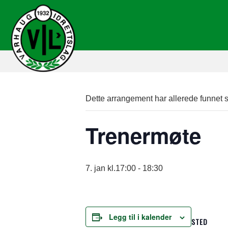
Dette arrangement har allerede funnet s
Trenermøte
7. jan kl.17:00
-
18:30
Legg til i kalender
STED