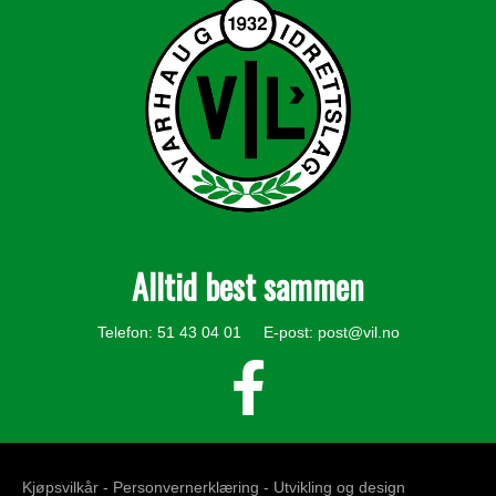
Alltid best sammen
Telefon: 51 43 04 01 E-post:
post@vil.no
Kjøpsvilkår -
Personvernerklæring
- Utvikling og design