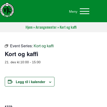
Meny
Hjem
»
Arrangementer
»
Kort og kaffi
Event Series:
Kort og kaffi
Kort og kaffi
21. des kl.10:00
-
15:00
Legg til i kalender
STED