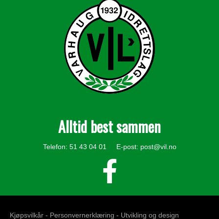
Alltid best sammen
Telefon: 51 43 04 01 E-post:
post@vil.no
Kjøpsvilkår -
Personvernerklæring
- Utvikling og design