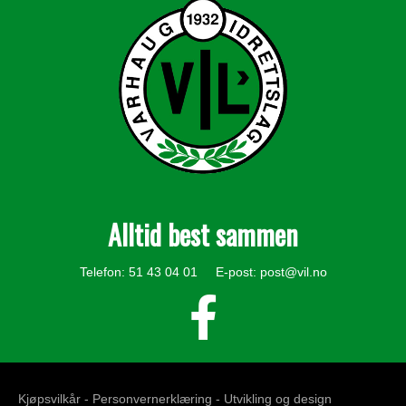
Alltid best sammen
Telefon: 51 43 04 01 E-post:
post@vil.no
Kjøpsvilkår -
Personvernerklæring
- Utvikling og design