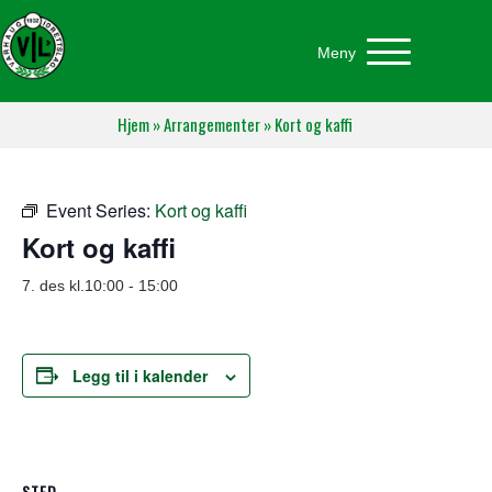
Meny
Hjem
»
Arrangementer
»
Kort og kaffi
Event Series:
Kort og kaffi
Kort og kaffi
7. des kl.10:00
-
15:00
Legg til i kalender
STED