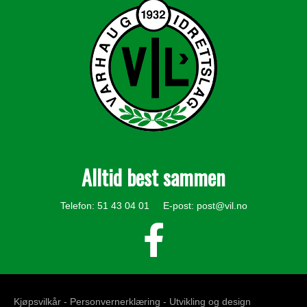
Alltid best sammen
Telefon: 51 43 04 01 E-post:
post@vil.no
Kjøpsvilkår -
Personvernerklæring
- Utvikling og design