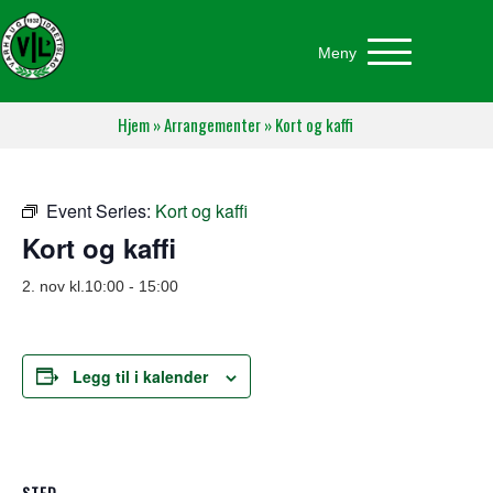
Meny
Hjem
»
Arrangementer
»
Kort og kaffi
Event Series:
Kort og kaffi
Kort og kaffi
2. nov kl.10:00
-
15:00
Legg til i kalender
STED