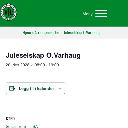
Meny
Hjem
»
Arrangementer
»
Juleselskap O.Varhaug
Juleselskap O.Varhaug
26. des 2028 kl.08:00
-
19:00
Legg til i kalender
STED
Sosialt rom – JSA