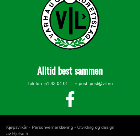
Alltid best sammen
Telefon: 51 43 04 01 E-post:
post@vil.no
Kjøpsvilkår -
Personvernerklæring
- Utvikling og design
av
Hjelseth
.