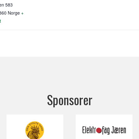
en 583
360
Norge
+
t
Sponsorer