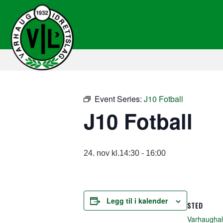
Event Series:
J10 Fotball
J10 Fotball
24. nov kl.14:30
-
16:00
Legg til i kalender
STED
Varhaughal