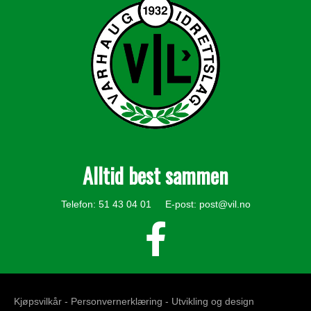
Alltid best sammen
Telefon: 51 43 04 01 E-post:
post@vil.no
Kjøpsvilkår -
Personvernerklæring
- Utvikling og design