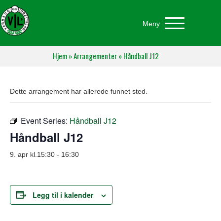
Meny
Hjem
»
Arrangementer
»
Håndball J12
Dette arrangement har allerede funnet sted.
Event Series:
Håndball J12
Håndball J12
9. apr kl.15:30
-
16:30
Legg til i kalender