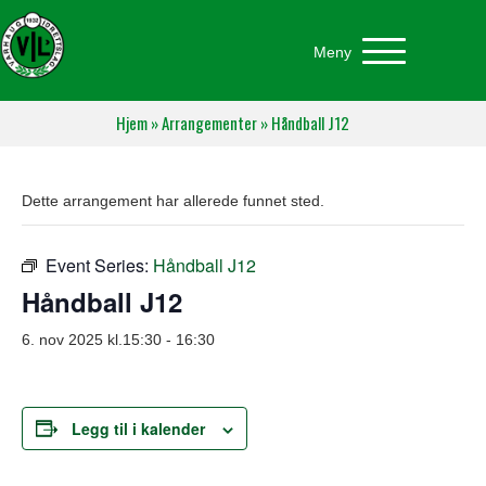
Meny
Hjem
»
Arrangementer
»
Håndball J12
Dette arrangement har allerede funnet sted.
Event Series:
Håndball J12
Håndball J12
6. nov 2025 kl.15:30
-
16:30
Legg til i kalender