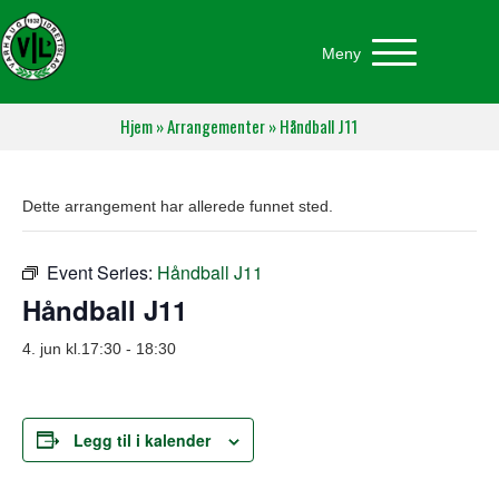
Meny
Hjem
»
Arrangementer
»
Håndball J11
Dette arrangement har allerede funnet sted.
Event Series:
Håndball J11
Håndball J11
4. jun kl.17:30
-
18:30
Legg til i kalender