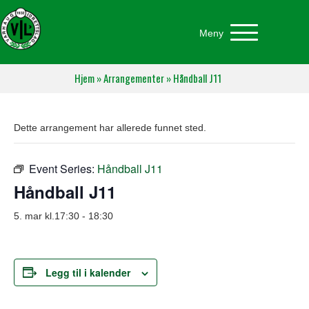
Meny
Hjem
»
Arrangementer
»
Håndball J11
Dette arrangement har allerede funnet sted.
Event Series:
Håndball J11
Håndball J11
5. mar kl.17:30
-
18:30
Legg til i kalender