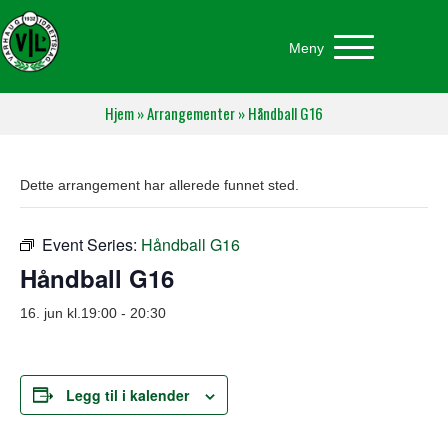
Meny
Hjem
»
Arrangementer
»
Håndball G16
Dette arrangement har allerede funnet sted.
Event Series:
Håndball G16
Håndball G16
16. jun kl.19:00
-
20:30
Legg til i kalender