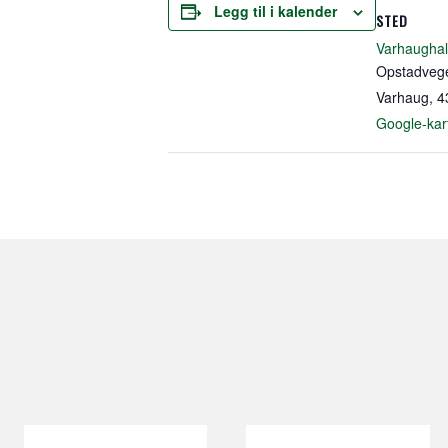
Legg til i kalender
STED
Varhaughal
Opstadveg
Varhaug
,
4
Google-kar