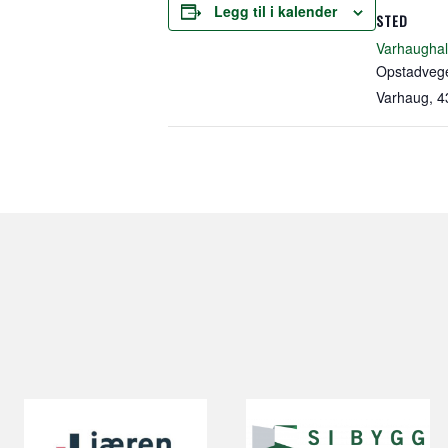
Legg til i kalender
STED
Varhaughal
Opstadveg
Varhaug
,
4