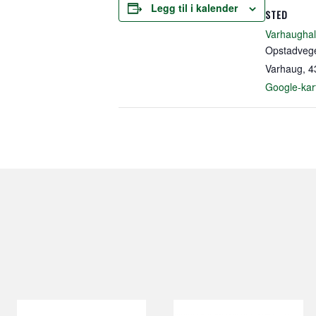
Legg til i kalender
STED
Varhaughal
Opstadveg
Varhaug
,
4
Google-kar