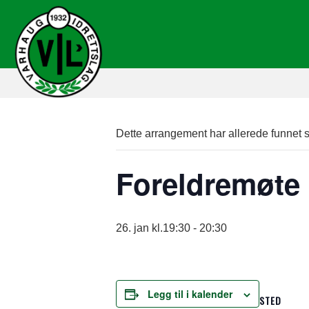
Dette arrangement har allerede funnet s
Foreldremøte
26. jan kl.19:30
-
20:30
Legg til i kalender
STED