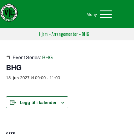
Meny
Hjem
»
Arrangementer
»
BHG
Event Series:
BHG
BHG
18. jun 2027 kl.09:00
-
11:00
Legg til i kalender
STED