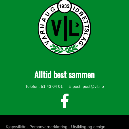
Alltid best sammen
Telefon: 51 43 04 01 E-post:
post@vil.no
Kjøpsvilkår -
Personvernerklæring
- Utvikling og design