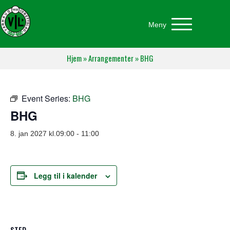
Meny
Hjem
»
Arrangementer
»
BHG
Event Series:
BHG
BHG
8. jan 2027 kl.09:00
-
11:00
Legg til i kalender
STED