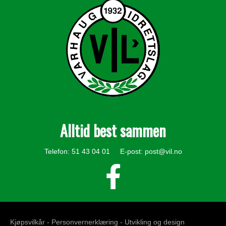
Alltid best sammen
Telefon: 51 43 04 01 E-post:
post@vil.no
Kjøpsvilkår -
Personvernerklæring
- Utvikling og design