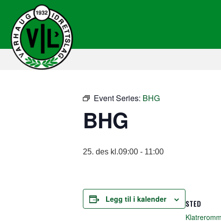
Event Series:
BHG
BHG
25. des kl.09:00
-
11:00
Legg til i kalender
STED
Klatreromm