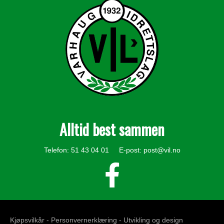
Alltid best sammen
Telefon: 51 43 04 01 E-post:
post@vil.no
Kjøpsvilkår -
Personvernerklæring
- Utvikling og design