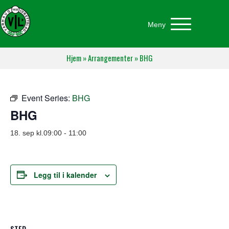
Meny
Hjem
»
Arrangementer
»
BHG
Event Series:
BHG
BHG
18. sep kl.09:00
-
11:00
Legg til i kalender
STED