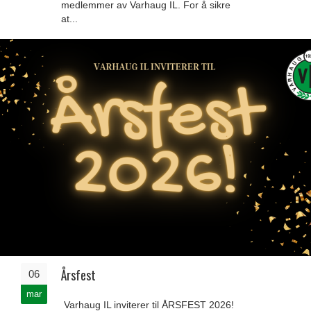
medlemmer av Varhaug IL. For å sikre
at...
Årsfest
06
mar
Varhaug IL inviterer til ÅRSFEST 2026!