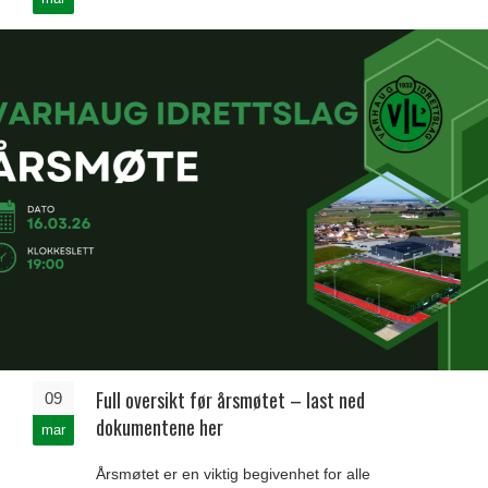
Full oversikt før årsmøtet – last ned
09
dokumentene her
mar
Årsmøtet er en viktig begivenhet for alle